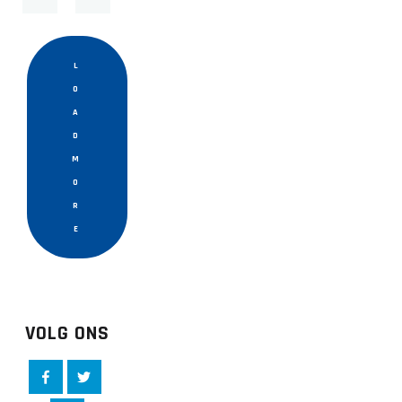
L
O
A
D
M
O
R
E
VOLG ONS