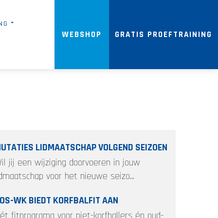
NG
WEBSHOP
GRATIS PROEFTRAINING
UTATIES LIDMAATSCHAP VOLGEND SEIZOEN
il jij een wijziging doorvoeren in jouw
idmaatschap voor het nieuwe seizo...
OS-WK BIEDT KORFBALFIT AAN
ét fitprograma voor niet-korfballers én oud-