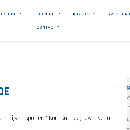
RENIGING
LEDENINFO
KORFBAL
SPONSORI
CONTACT
DE
M
W
l
ekker blijven sporten? Kom dan op jouw niveau
D
H