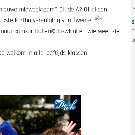
k
s nieuwe midweekteam? Bij de A? Of alleen
leukste korfbalvereniging van Twente!
S
l naar
komkorfballen@doswk.nl
en wie weet zien
S
p
te welkom in alle leeftijds-klassen!