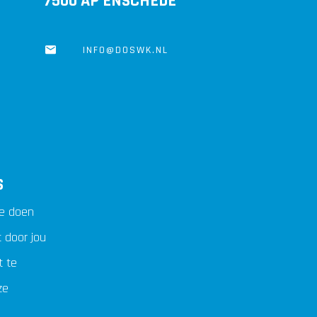
7500 AP ENSCHEDE
INFO@DOSWK.NL
S
te doen
 door jou
t te
ze