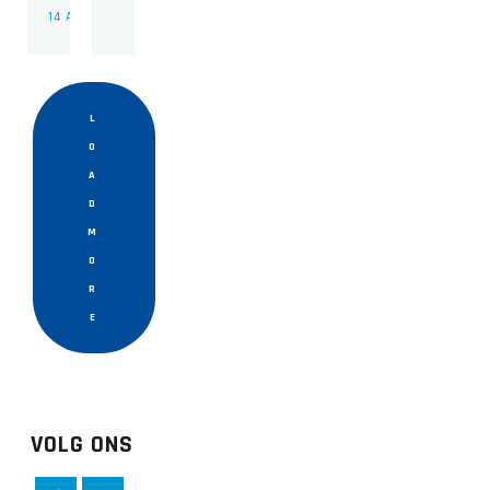
14 APRIL 2026
L
O
A
D
M
O
R
E
VOLG ONS