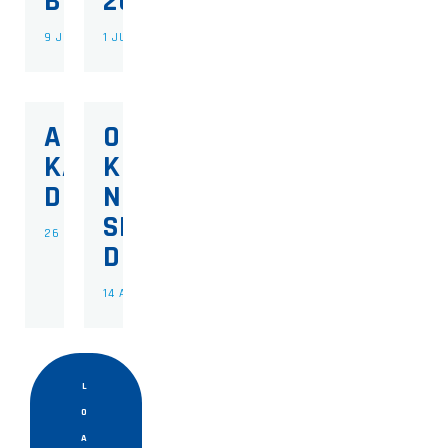
BESTUUR
2026
9 JUNI 2026
1 JUNI 2026
ALLESBESLISSENDE
OMA’S
KAMPIOENSWEDSTRIJD
KEUKEN
DOS-WK 1
NIEUWE
SPONSOR
26 MEI 2026
DOS-WK
14 APRIL 2026
L
O
A