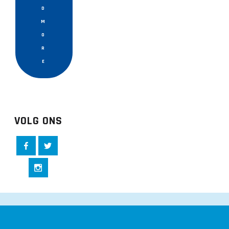
D
M
O
R
E
VOLG ONS