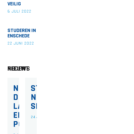
VEILIG
6 JULI 2022
STUDEREN IN
ENSCHEDE
22 JUNI 2022
RECENT NIEUWS
NIEUW:
START
DOS-WK
NIEUWE
LANCEERT
SEIZOEN
EIGEN
24 JULI 2026
PODCAST