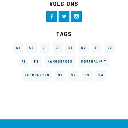
VOLG ONS
TAGS
A1
A2
B1
C1
D1
D2
E1
E2
F1
F2
KANGOEROES
KORFBAL-FIT
RECREANTEN
S1
S2
S3
S4