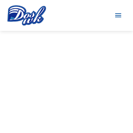
MUZIEKBINGO
VOOR JONGSTE
JEUGD